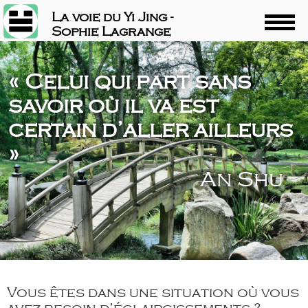
La voie du Yi Jing -
Sophie Lagrange
« Celui qui part sans
savoir où il va est
certain d’aller ailleurs
»
An Shu
Vous êtes dans une situation où vous